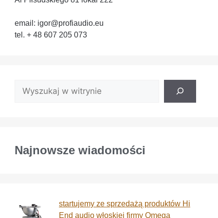
email: igor@profiaudio.eu
tel. + 48 607 205 073
Najnowsze wiadomości
startujemy ze sprzedażą produktów Hi
End audio włoskiej firmy Omega