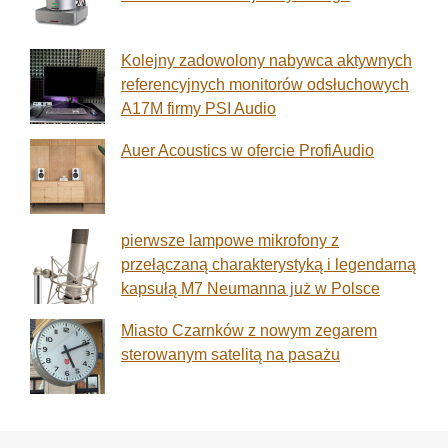
Kolejny zadowolony nabywca aktywnych
referencyjnych monitorów odsłuchowych
A17M firmy PSI Audio
Auer Acoustics w ofercie ProfiAudio
pierwsze lampowe mikrofony z
przełączaną charakterystyką i legendarną
kapsułą M7 Neumanna już w Polsce
Miasto Czarnków z nowym zegarem
sterowanym satelitą na pasażu