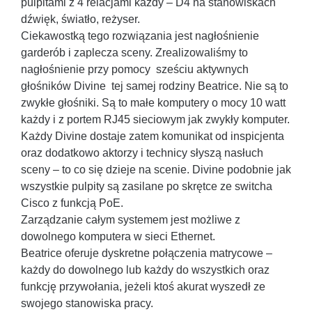
pulpitami z 4 relacjami każdy – D4 na stanowiskach
dźwięk, światło, reżyser.
Ciekawostką tego rozwiązania jest nagłośnienie
garderób i zaplecza sceny. Zrealizowaliśmy to
nagłośnienie przy pomocy sześciu aktywnych
głośników Divine tej samej rodziny Beatrice. Nie są to
zwykłe głośniki. Są to małe komputery o mocy 10 watt
każdy i z portem RJ45 sieciowym jak zwykły komputer.
Każdy Divine dostaje zatem komunikat od inspicjenta
oraz dodatkowo aktorzy i technicy słyszą nasłuch
sceny – to co się dzieje na scenie. Divine podobnie jak
wszystkie pulpity są zasilane po skrętce ze switcha
Cisco z funkcją PoE.
Zarządzanie całym systemem jest możliwe z
dowolnego komputera w sieci Ethernet.
Beatrice oferuje dyskretne połączenia matrycowe –
każdy do dowolnego lub każdy do wszystkich oraz
funkcję przywołania, jeżeli ktoś akurat wyszedł ze
swojego stanowiska pracy.