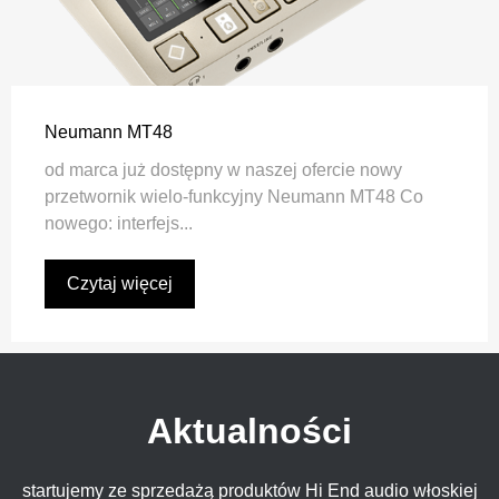
Neumann MT48
od marca już dostępny w naszej ofercie nowy
przetwornik wielo-funkcyjny Neumann MT48 Co
nowego: interfejs...
Czytaj więcej
Aktualności
startujemy ze sprzedażą produktów Hi End audio włoskiej