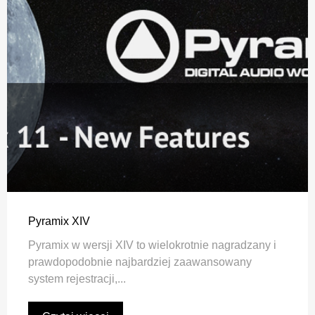
Pyramix XIV
Pyramix w wersji XIV to wielokrotnie nagradzany i
prawdopodobnie najbardziej zaawansowany
system rejestracji,...