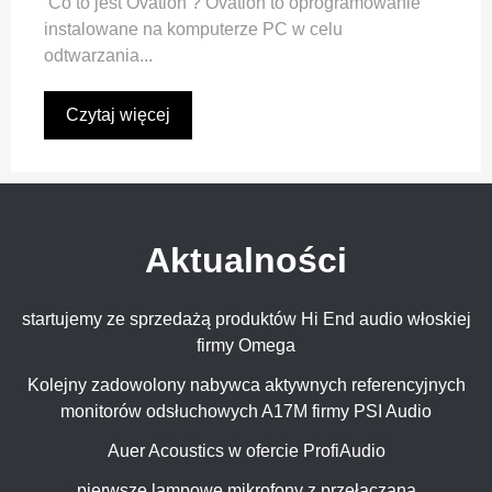
Co to jest Ovation ? Ovation to oprogramowanie
instalowane na komputerze PC w celu
odtwarzania...
Czytaj więcej
Aktualności
startujemy ze sprzedażą produktów Hi End audio włoskiej
firmy Omega
Kolejny zadowolony nabywca aktywnych referencyjnych
monitorów odsłuchowych A17M firmy PSI Audio
Auer Acoustics w ofercie ProfiAudio
pierwsze lampowe mikrofony z przełączaną