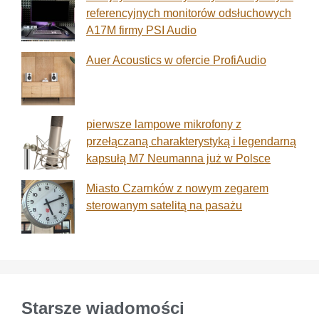
referencyjnych monitorów odsłuchowych
A17M firmy PSI Audio
Auer Acoustics w ofercie ProfiAudio
pierwsze lampowe mikrofony z
przełączaną charakterystyką i legendarną
kapsułą M7 Neumanna już w Polsce
Miasto Czarnków z nowym zegarem
sterowanym satelitą na pasażu
Starsze wiadomości