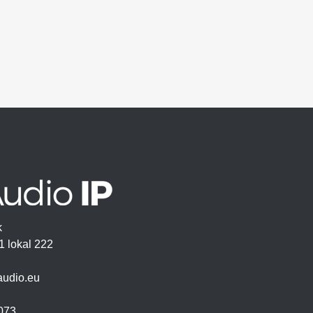
ek
1 lokal 222
audio.eu
 073