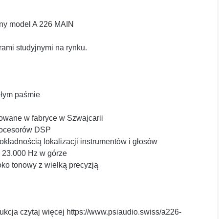
yjny model A 226 MAIN
ami studyjnymi na rynku.
ałym paśmie
rowane w fabryce w Szwajcarii
procesorów DSP
kładnością lokalizacji instrumentów i głosów
o 23.000 Hz w górze
oko tonowy z wielką precyzją
kcja czytaj więcej https://www.psiaudio.swiss/a226-