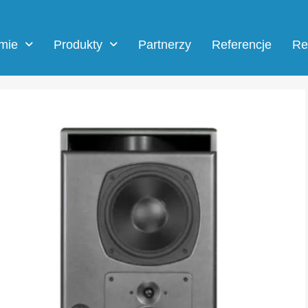
rmie
Produkty
Partnerzy
Referencje
Re