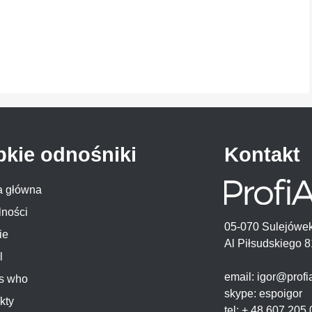
bkie odnośniki
Kontakt
a główna
lności
05-070 Sulejów
ie
Al Piłsudskiego 8
l
email: igor@profi
s who
skype: espoigor
kty
tel: + 48 607 205