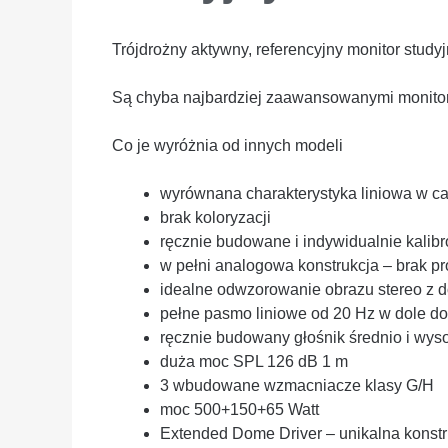
Trójdrożny aktywny, referencyjny monitor stud
Są chyba najbardziej zaawansowanymi monitor
Co je wyróżnia od innych modeli
wyrównana charakterystyka liniowa w c
brak koloryzacji
ręcznie budowane i indywidualnie kalib
w pełni analogowa konstrukcja – brak 
idealne odwzorowanie obrazu stereo z do
pełne pasmo liniowe od 20 Hz w dole d
ręcznie budowany głośnik średnio i wys
duża moc SPL 126 dB 1 m
3 wbudowane wzmacniacze klasy G/H
moc 500+150+65 Watt
Extended Dome Driver – unikalna konstru