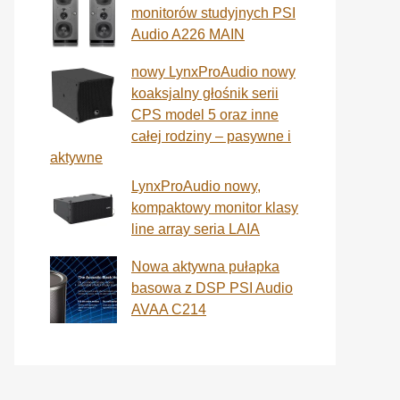
monitorów studyjnych PSI
Audio A226 MAIN
nowy LynxProAudio nowy
koaksjalny głośnik serii
CPS model 5 oraz inne
całej rodziny – pasywne i
aktywne
LynxProAudio nowy,
kompaktowy monitor klasy
line array seria LAIA
Nowa aktywna pułapka
basowa z DSP PSI Audio
AVAA C214